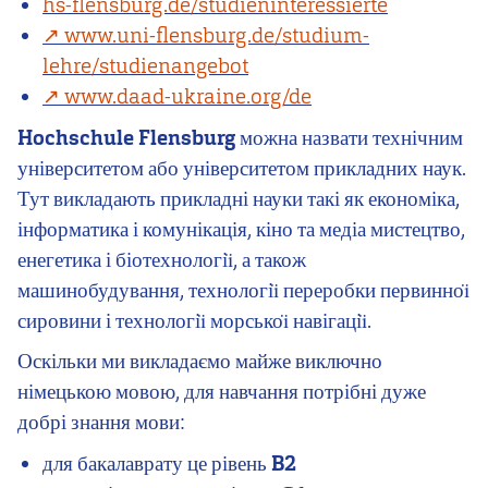
hs-flensburg.de/studieninteressierte
www.uni-flensburg.de/studium-
lehre/studienangebot
www.daad-ukraine.org/de
Hochschule Flensburg
можна назвати технічним
університетом або університетом прикладних наук.
Тут викладають прикладні науки такі як економіка,
інформатика і комунікація, кіно та медіа мистецтво,
енегетика і біотехнологіı̈, а також
машинобудування, технологіı̈ переробки первинноı̈
сировини і технологіı̈ морськоı̈ навігаціı̈.
Оскільки ми викладаємо майже виключно
німецькою мовою, для навчання потрібні дуже
добрі знання мови:
для бакалаврату це рівень
B2