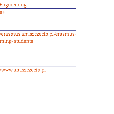
Engineering
s+
//erasmus.am.szczecin.pl/erasmus-
oming- students
//www.am.szczecin.pl