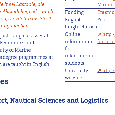
e Insel Lastadie, die
Marine 
 Altstadt liegt oder auch
Funding
Erasmu
ln, die Stettin als Stadt
English-
Yes
artig machen.
taught classes
Online
http:
glish-taught classes at
information
for-inc
t Economics and
for
ulty of Marine
international
's degree programmes at
students
n are taught in English.
University
http:
website
ces
t, Nautical Sciences and Logistics