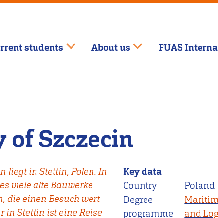
rrent students
About us
FUAS Interna
 of Szczecin
 liegt in Stettin, Polen. In
Key data
t es viele alte Bauwerke
Country
Poland
, die einen Besuch wert
Degree
Maritim
 in Stettin ist eine Reise
programme
and Log