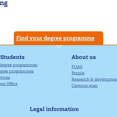
ing
Find your degree programme
About us
 Students
 degree programmes
FUAS
egree programmes
People
rvices
Research & developme
ns Office
Campus map
Legal information