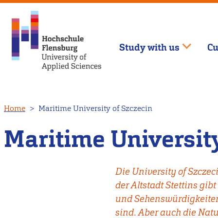
Study with us
Cu
Skip
Home
Maritime University of Szczecin
to
main
Maritime University
content
Die University of Szczecin
der Altstadt Stettins gib
und Sehenswürdigkeiten
sind. Aber auch die Natur