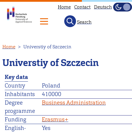
Home
Contact
Deutsch
Dark
Light
Search
Skip
Home
Universtiy of Szczecin
to
main
Universtiy of Szczecin
content
Key data
Country
Poland
Inhabitants
410000
Degree
Business Administration
programme
Funding
Erasmus+
English-
Yes