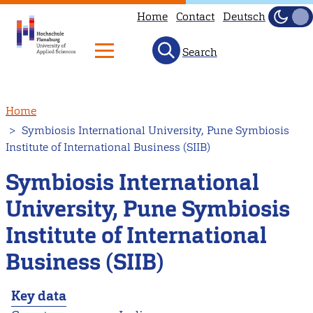
Home
Contact
Deutsch
Dark
Light
Search
Skip
Home
to
Symbiosis International University, Pune Symbiosis
main
Institute of International Business (SIIB)
content
Symbiosis International
University, Pune Symbiosis
Institute of International
Business (SIIB)
Key data