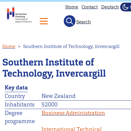
Home
Contact
Deutsch
Da
Lig
Search
Skip
Home
Southern Institute of Technology, Invercargill
to
main
Southern Institute of
content
Technology, Invercargill
Key data
Country
New Zealand
Inhabitants
52000
Degree
Business Administration
programme
International Technical