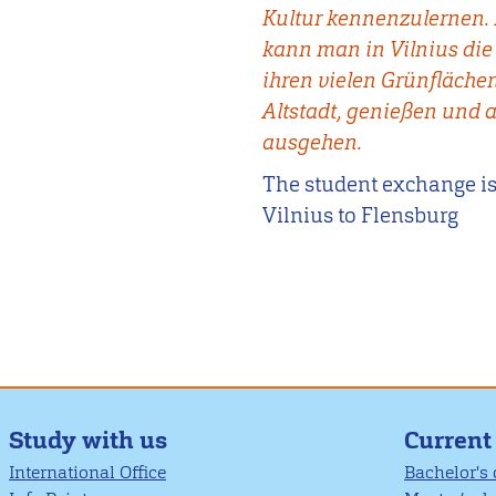
Kultur kennenzulernen
kann man in Vilnius di
ihren vielen Grünflächen
Altstadt, genießen und 
ausgehen.
The student exchange is
Vilnius to Flensburg
Study with us
Current
International Office
Bachelor's