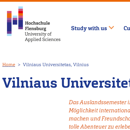
Study with us
Cu
Skip
Home
Vilniaus Universitetas, Vilnius
to
main
Vilniaus Universite
content
Das Auslandssemester in
Möglichkeit internation
machen und Freundschaft
tolle Abenteuer zu erle