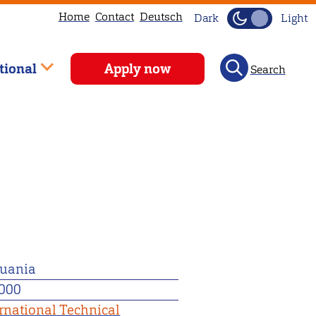
Home
Contact
Deutsch
Dark
Light
tional
Apply now
Search
huania
000
ernational Technical