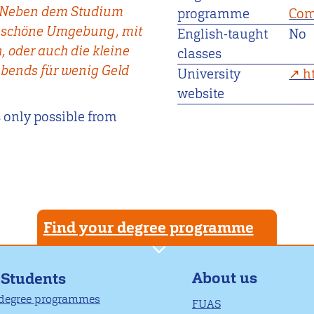
. Neben dem Studium
programme
Com
e schöne Umgebung, mit
English-taught
No
, oder auch die kleine
classes
abends für wenig Geld
University
h
website
 only possible from
Find your degree programme
About us
 Students
 degree programmes
FUAS