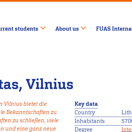
rrent students
About us
FUAS Interna
tas, Vilnius
 Vilnius bietet die
Key data
ale Bekanntschaften zu
Country
Lit
en zu schließen, viele
Inhabitants
570
ben und eine ganz neue
Degree
Int