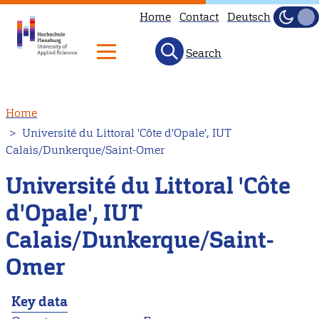
Home
Contact
Deutsch
Dark
Light
Search
Skip
Home
to
Université du Littoral 'Côte d'Opale', IUT
main
Calais/Dunkerque/Saint-Omer
content
Université du Littoral 'Côte
d'Opale', IUT
Calais/Dunkerque/Saint-
Omer
Key data