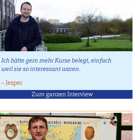
Ich hätte gern mehr Kurse belegt, einfach
weil sie so interessant waren.
–
Zitat
Jesper
von
Zum ganzen Interview
mit
Jesper