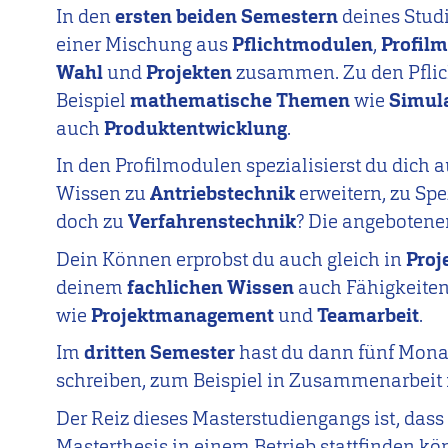
In den
ersten beiden Semestern
deines Stud
einer Mischung aus
Pflichtmodulen
,
Profil
Wahl
und
Projekten
zusammen. Zu den Pfli
Beispiel
mathematische Themen
wie
Simul
auch
Produktentwicklung
.
In den Profilmodulen spezialisierst du dich 
Wissen zu
Antriebstechnik
erweitern, zu Sp
doch zu
Verfahrenstechnik
? Die angebotene
Dein Können erprobst du auch gleich in
Proj
deinem
fachlichen Wissen
auch Fähigkeite
wie
Projektmanagement
und
Teamarbeit
.
Im
dritten Semester
hast du dann fünf Monat
schreiben, zum Beispiel in Zusammenarbeit
Der Reiz dieses Masterstudiengangs ist, dass
Masterthesis in einem Betrieb stattfinden k