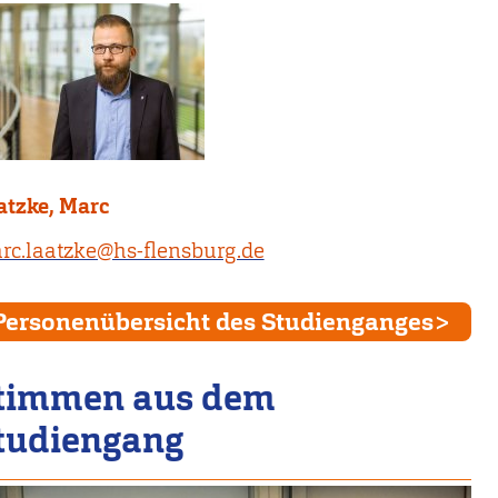
atzke, Marc
rc.laatzke@hs-flensburg.de
Personenübersicht des Studienganges
timmen aus dem
tudiengang