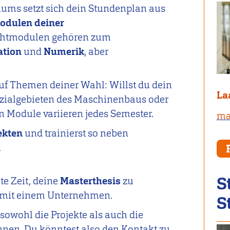
iums setzt sich dein Stundenplan aus
modulen deiner
chtmodulen gehören zum
ation
und
Numerik
, aber
auf Themen deiner Wahl: Willst du dein
La
ezialgebieten des Maschinenbaus
oder
n Module variieren jedes Semester.
ma
ekten
und trainierst so neben
n
S
e Zeit, deine
Masterthesis
zu
 mit einem Unternehmen.
S
 sowohl die Projekte als auch die
önnen. Du könntest also den Kontakt zu