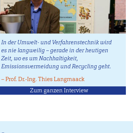
In der Umwelt- und Verfahrenstechnik wird
es nie langweilig – gerade in der heutigen
Zeit, wo es um Nachhaltigkeit,
Emissionsvermeidung und Recycling geht.
–
Zitat
Prof. Dr.-Ing. Thies Langmaack
von
Zum ganzen Interview
mit
Prof.
Dr.-
Ing.
Thies
Langmaack