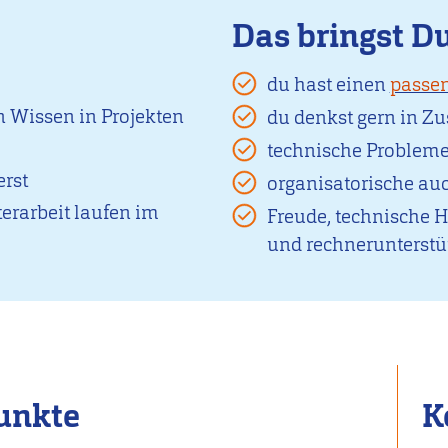
Das bringst D
du hast einen
passen
n Wissen in Projekten
du denkst gern in
technische Probleme
erst
organisatorische au
terarbeit laufen im
Freude, technische 
und rechnerunterstüt
unkte
K