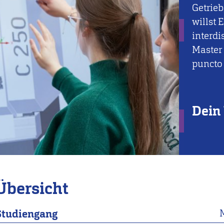
Getrie
willst 
interdi
Master 
puncto
Dein 
Übersicht
Studiengang