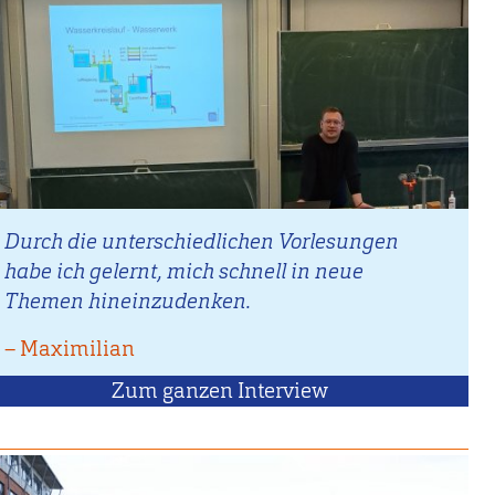
Durch die unterschiedlichen Vorlesungen
habe ich gelernt, mich schnell in neue
Themen hineinzudenken.
–
Zitat
Maximilian
von
Zum ganzen Interview
mit
Maximilian