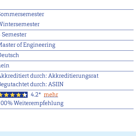
1
Sommersemester
Wintersemester
3 Semester
Master of Engineering
Deutsch
nein
kkreditiert durch: Akkreditierungsrat
Begutachtet durch: ASIIN
4.2*
mehr
100% Weiterempfehlung