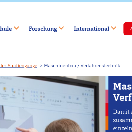
hule
Forschung
International
ter-Studiengänge
Maschinenbau / Verfahrenstechnik
Mas
Ver
Damit a
zusamme
einzel