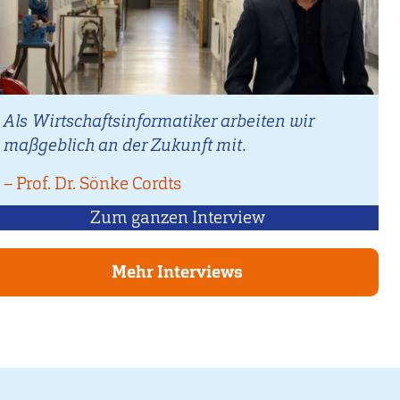
Als Wirtschaftsinformatiker arbeiten wir
maßgeblich an der Zukunft mit.
–
Zitat
Prof. Dr. Sönke Cordts
von
Zum ganzen Interview
mit
Prof.
Dr.
Mehr Interviews
Sönke
Cordts