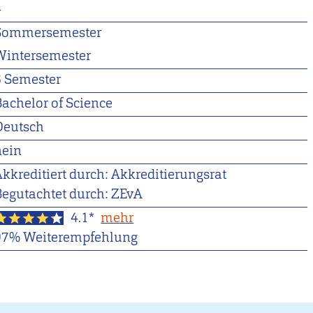
4
Sommersemester
Wintersemester
6 Semester
Bachelor of Science
Deutsch
nein
kkreditiert durch: Akkreditierungsrat
Begutachtet durch: ZEvA
4.1*
mehr
97% Weiterempfehlung