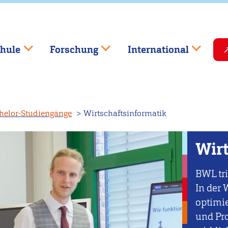
hule
Forschung
International
helor-Studiengänge
Wirtschaftsinformatik
Wir
BWL tri
In der 
optimie
und Pr