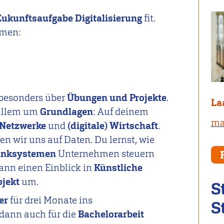
Zukunftsaufgabe Digitalisierung
fit.
mmen:
 besonders über
Übungen und Projekte
.
La
 allem um
Grundlagen
: Auf deinem
ma
Netzwerke
und
(digitale) Wirtschaft
.
en wir uns auf Daten. Du lernst, wie
anksystemen
Unternehmen steuern
nn einen Einblick in
Künstliche
ojekt
um.
S
er
für drei Monate ins
S
u dann auch für die
Bachelorarbeit