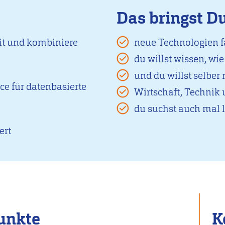
Das bringst D
it und kombiniere
neue Technologien f
du willst wissen, wi
und du willst selbe
ce für datenbasierte
Wirtschaft, Technik
du suchst auch mal 
ert
unkte
K