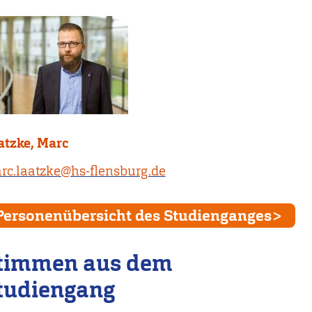
atzke, Marc
rc.laatzke@hs-flensburg.de
Personenübersicht des Studienganges
timmen aus dem
tudiengang