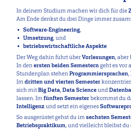
In deinem Studium machen wir dich für die
Am Ende denkst du drei Dinge immer zusa
Software-Engineering
,
Umsetzung
, und
betriebswirtschaftliche Aspekte
Der Weg dahin führt über
Vorlesungen
, aber
In den
ersten beiden Semestern
geht es vor
Stundenplan stehen
Programmiersprachen
,
Im
dritten und vierten Semester
konzentrier
sich mit
Big Data
,
Data Science
und
Datenb
lassen. Im
fünften Semester
bekommst du da
Intelligenz
und setzt ein eigenes
Softwarepr
So ausgerüstet gehst du im
sechsten Semest
Betriebspraktikum
, und vielleicht bleibst d