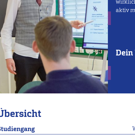
wirklic
aktiv m
Dein 
Übersicht
Studiengang