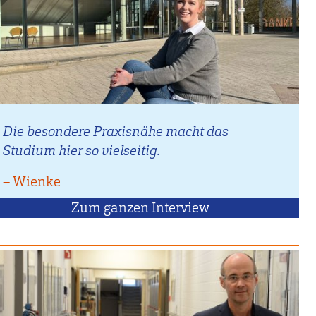
Die besondere Praxisnähe macht das
Studium hier so vielseitig.
–
Zitat
Wienke
von
Zum ganzen Interview
mit
Wienke