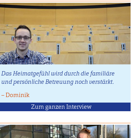
Das Heimatgefühl wird durch die familiäre
und persönliche Betreuung noch verstärkt.
–
Zitat
Dominik
von
Zum ganzen Interview
mit
Dominik