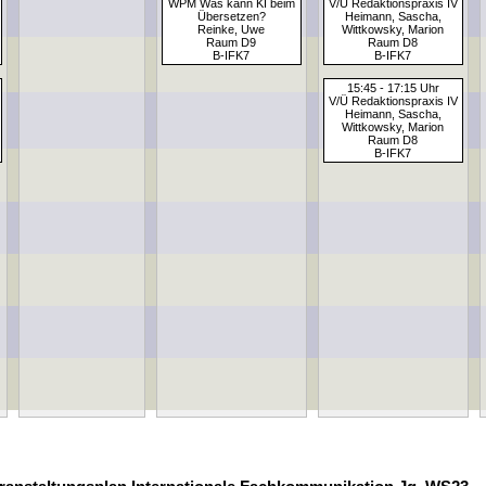
WPM Was kann KI beim
V/Ü Redaktionspraxis IV
Übersetzen?
Heimann, Sascha,
Reinke, Uwe
Wittkowsky, Marion
Raum D9
Raum D8
B-IFK7
B-IFK7
15:45 - 17:15 Uhr
V/Ü Redaktionspraxis IV
Heimann, Sascha,
Wittkowsky, Marion
Raum D8
B-IFK7