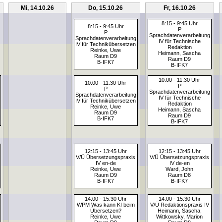
Mi, 14.10.26
Do, 15.10.26
Fr, 16.10.26
8:15 - 9:45 Uhr
8:15 - 9:45 Uhr
P
P
Sprachdatenverarbeitung
Sprachdatenverarbeitung
IV für Technische
IV für Technikübersetzen
Redaktion
Reinke, Uwe
Heimann, Sascha
Raum D9
Raum D9
B-IFK7
B-IFK7
10:00 - 11:30 Uhr
10:00 - 11:30 Uhr
P
P
Sprachdatenverarbeitung
Sprachdatenverarbeitung
IV für Technische
IV für Technikübersetzen
Redaktion
Reinke, Uwe
Heimann, Sascha
Raum D9
Raum D9
B-IFK7
B-IFK7
12:15 - 13:45 Uhr
12:15 - 13:45 Uhr
V/Ü Übersetzungspraxis
V/Ü Übersetzungspraxis
IV en-de
IV de-en
Reinke, Uwe
Ward, John
Raum D9
Raum D8
B-IFK7
B-IFK7
14:00 - 15:30 Uhr
14:00 - 15:30 Uhr
WPM Was kann KI beim
V/Ü Redaktionspraxis IV
Übersetzen?
Heimann, Sascha,
Reinke, Uwe
Wittkowsky, Marion