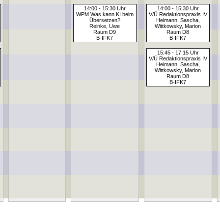
14:00 - 15:30 Uhr
14:00 - 15:30 Uhr
WPM Was kann KI beim
V/Ü Redaktionspraxis IV
Übersetzen?
Heimann, Sascha,
Reinke, Uwe
Wittkowsky, Marion
Raum D9
Raum D8
B-IFK7
B-IFK7
15:45 - 17:15 Uhr
V/Ü Redaktionspraxis IV
Heimann, Sascha,
Wittkowsky, Marion
Raum D8
B-IFK7