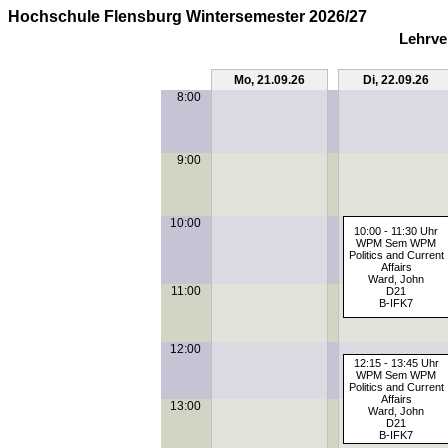
Hochschule Flensburg Wintersemester 2026/27
Lehrve
Mo, 21.09.26
Di, 22.09.26
8:00
9:00
10:00
10:00 - 11:30 Uhr
WPM Sem WPM
Politics and Current
Affairs
Ward, John
11:00
D21
B-IFK7
12:00
12:15 - 13:45 Uhr
WPM Sem WPM
Politics and Current
Affairs
13:00
Ward, John
D21
B-IFK7