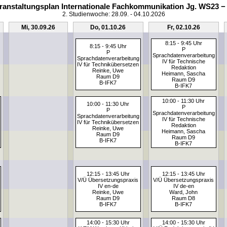
ranstaltungsplan Internationale Fachkommunikation Jg. WS23 −
2. Studienwoche: 28.09. - 04.10.2026
Mi, 30.09.26
Do, 01.10.26
Fr, 02.10.26
8:15 - 9:45 Uhr
8:15 - 9:45 Uhr
P
P
Sprachdatenverarbeitung
Sprachdatenverarbeitung
IV für Technische
IV für Technikübersetzen
Redaktion
Reinke, Uwe
Heimann, Sascha
Raum D9
Raum D9
B-IFK7
B-IFK7
10:00 - 11:30 Uhr
10:00 - 11:30 Uhr
P
P
Sprachdatenverarbeitung
Sprachdatenverarbeitung
IV für Technische
IV für Technikübersetzen
Redaktion
Reinke, Uwe
Heimann, Sascha
Raum D9
Raum D9
B-IFK7
B-IFK7
12:15 - 13:45 Uhr
12:15 - 13:45 Uhr
V/Ü Übersetzungspraxis
V/Ü Übersetzungspraxis
IV en-de
IV de-en
Reinke, Uwe
Ward, John
Raum D9
Raum D8
B-IFK7
B-IFK7
14:00 - 15:30 Uhr
14:00 - 15:30 Uhr