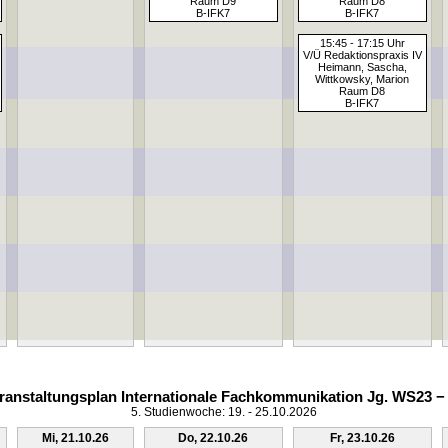
Raum D9
Raum D8
B-IFK7
B-IFK7
15:45 - 17:15 Uhr
V/Ü Redaktionspraxis IV
Heimann, Sascha,
Wittkowsky, Marion
Raum D8
B-IFK7
ranstaltungsplan Internationale Fachkommunikation Jg. WS23 −
5. Studienwoche: 19. - 25.10.2026
Mi, 21.10.26
Do, 22.10.26
Fr, 23.10.26