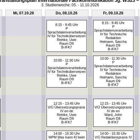
ranstaltungsplan Internationale Fachkommunikation Jg. WS23 −
3. Studienwoche: 05. - 11.10.2026
Mi, 07.10.26
Do, 08.10.26
Fr, 09.10.26
8:15 - 9:45 Uhr
8:15 - 9:45 Uhr
P
P
Sprachdatenverarbeitung
Sprachdatenverarbeitung
IV für Technische
IV für Technikübersetzen
Redaktion
Reinke, Uwe
Heimann, Sascha
Raum D9
Raum D9
B-IFK7
B-IFK7
10:00 - 11:30 Uhr
10:00 - 11:30 Uhr
P
P
Sprachdatenverarbeitung
Sprachdatenverarbeitung
IV für Technische
IV für Technikübersetzen
Redaktion
Reinke, Uwe
Heimann, Sascha
Raum D9
Raum D9
B-IFK7
B-IFK7
12:15 - 13:45 Uhr
12:15 - 13:45 Uhr
V/Ü Übersetzungspraxis
V/Ü Übersetzungspraxis
IV en-de
IV de-en
Reinke, Uwe
Ward, John
Raum D9
Raum D8
B-IFK7
B-IFK7
14:00 - 15:30 Uhr
14:00 - 15:30 Uhr
WPM Was kann KI beim
V/Ü Redaktionspraxis IV