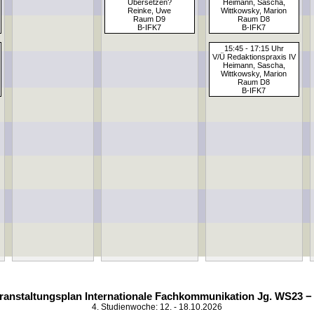
Übersetzen?
Heimann, Sascha,
Reinke, Uwe
Wittkowsky, Marion
Raum D9
Raum D8
B-IFK7
B-IFK7
15:45 - 17:15 Uhr
V/Ü Redaktionspraxis IV
Heimann, Sascha,
Wittkowsky, Marion
Raum D8
B-IFK7
ranstaltungsplan Internationale Fachkommunikation Jg. WS23 −
4. Studienwoche: 12. - 18.10.2026