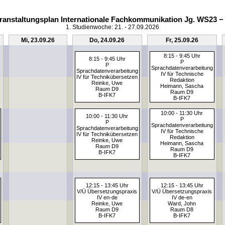
ranstaltungsplan Internationale Fachkommunikation Jg. WS23 −
1. Studienwoche: 21. - 27.09.2026
Mi, 23.09.26
Do, 24.09.26
Fr, 25.09.26
8:15 - 9:45 Uhr
8:15 - 9:45 Uhr
P
P
Sprachdatenverarbeitung
Sprachdatenverarbeitung
IV für Technische
IV für Technikübersetzen
Redaktion
Reinke, Uwe
Heimann, Sascha
Raum D9
Raum D9
B-IFK7
B-IFK7
10:00 - 11:30 Uhr
10:00 - 11:30 Uhr
P
P
Sprachdatenverarbeitung
Sprachdatenverarbeitung
IV für Technische
IV für Technikübersetzen
Redaktion
Reinke, Uwe
Heimann, Sascha
Raum D9
Raum D9
B-IFK7
B-IFK7
12:15 - 13:45 Uhr
12:15 - 13:45 Uhr
V/Ü Übersetzungspraxis
V/Ü Übersetzungspraxis
IV en-de
IV de-en
Reinke, Uwe
Ward, John
Raum D9
Raum D8
B-IFK7
B-IFK7