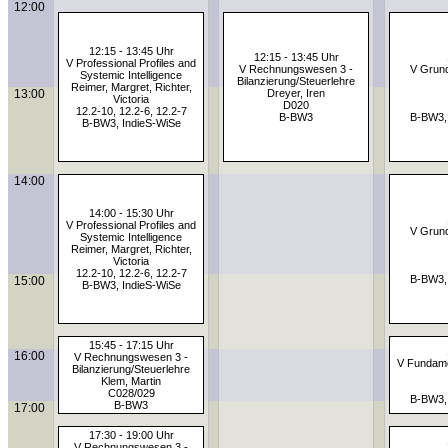
12:00
12:15 - 13:45 Uhr
12:15 - 13:45 Uhr
V Professional Profiles and
V Rechnungswesen 3 -
V Grund
Systemic Intelligence
Bilanzierung/Steuerlehre
Reimer, Margret, Richter,
13:00
Dreyer, Iren
Victoria
D020
12.2-10, 12.2-6, 12.2-7
B-BW3
B-BW3,
B-BW3, IndieS-WiSe
14:00
14:00 - 15:30 Uhr
V Professional Profiles and
V Grund
Systemic Intelligence
Reimer, Margret, Richter,
Victoria
12.2-10, 12.2-6, 12.2-7
B-BW3,
15:00
B-BW3, IndieS-WiSe
15:45 - 17:15 Uhr
16:00
V Rechnungswesen 3 -
V Fundame
Bilanzierung/Steuerlehre
Klem, Martin
C028/029
B-BW3,
B-BW3
17:00
17:30 - 19:00 Uhr
V Rechnungswesen 3 -