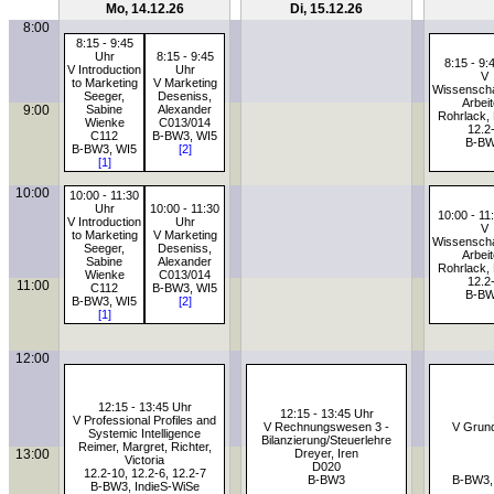
Mo, 14.12.26
Di, 15.12.26
8:00
8:15 - 9:45
Uhr
8:15 - 9:45
8:15 - 9:
V Introduction
Uhr
V
to Marketing
V Marketing
Wissenscha
Seeger,
Deseniss,
Arbei
9:00
Sabine
Alexander
Rohrlack, 
Wienke
C013/014
12.2
C112
B-BW3, WI5
B-B
B-BW3, WI5
[2]
[1]
10:00
10:00 - 11:30
Uhr
10:00 - 11:30
10:00 - 11
V Introduction
Uhr
V
to Marketing
V Marketing
Wissenscha
Seeger,
Deseniss,
Arbei
Sabine
Alexander
Rohrlack, 
Wienke
C013/014
12.2
11:00
C112
B-BW3, WI5
B-B
B-BW3, WI5
[2]
[1]
12:00
12:15 - 13:45 Uhr
12:15 - 13:45 Uhr
V Professional Profiles and
V Rechnungswesen 3 -
V Grund
Systemic Intelligence
Bilanzierung/Steuerlehre
Reimer, Margret, Richter,
13:00
Dreyer, Iren
Victoria
D020
12.2-10, 12.2-6, 12.2-7
B-BW3
B-BW3,
B-BW3, IndieS-WiSe