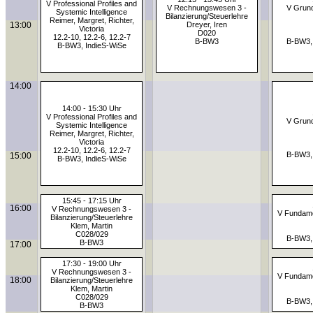
V Professional Profiles and
V Rechnungswesen 3 -
V Grund
Systemic Intelligence
Bilanzierung/Steuerlehre
Reimer, Margret, Richter,
13:00
Dreyer, Iren
Victoria
D020
12.2-10, 12.2-6, 12.2-7
B-BW3
B-BW3,
B-BW3, IndieS-WiSe
14:00
14:00 - 15:30 Uhr
V Professional Profiles and
V Grund
Systemic Intelligence
Reimer, Margret, Richter,
Victoria
12.2-10, 12.2-6, 12.2-7
B-BW3,
15:00
B-BW3, IndieS-WiSe
15:45 - 17:15 Uhr
16:00
V Rechnungswesen 3 -
V Fundame
Bilanzierung/Steuerlehre
Klem, Martin
C028/029
B-BW3,
B-BW3
17:00
17:30 - 19:00 Uhr
V Rechnungswesen 3 -
V Fundame
18:00
Bilanzierung/Steuerlehre
Klem, Martin
C028/029
B-BW3,
B-BW3