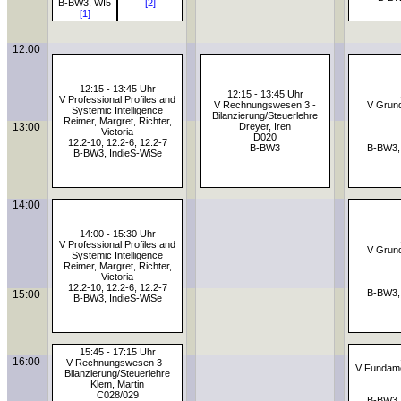
B-BW3, WI5
[2]
[1]
12:00
12:15 - 13:45 Uhr
12:15 - 13:45 Uhr
V Professional Profiles and
V Rechnungswesen 3 -
V Grund
Systemic Intelligence
Bilanzierung/Steuerlehre
Reimer, Margret, Richter,
13:00
Dreyer, Iren
Victoria
D020
12.2-10, 12.2-6, 12.2-7
B-BW3
B-BW3,
B-BW3, IndieS-WiSe
14:00
14:00 - 15:30 Uhr
V Professional Profiles and
V Grund
Systemic Intelligence
Reimer, Margret, Richter,
Victoria
12.2-10, 12.2-6, 12.2-7
B-BW3,
15:00
B-BW3, IndieS-WiSe
15:45 - 17:15 Uhr
16:00
V Rechnungswesen 3 -
V Fundame
Bilanzierung/Steuerlehre
Klem, Martin
C028/029
B-BW3,