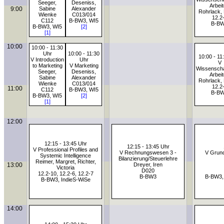
Seeger,
Deseniss,
Arbei
9:00
Sabine
Alexander
Rohrlack, 
Wienke
C013/014
12.2
C112
B-BW3, WI5
B-B
B-BW3, WI5
[2]
[1]
10:00
10:00 - 11:30
Uhr
10:00 - 11:30
10:00 - 11
V Introduction
Uhr
V
to Marketing
V Marketing
Wissenscha
Seeger,
Deseniss,
Arbei
Sabine
Alexander
Rohrlack, 
Wienke
C013/014
12.2
11:00
C112
B-BW3, WI5
B-B
B-BW3, WI5
[2]
[1]
12:00
12:15 - 13:45 Uhr
12:15 - 13:45 Uhr
V Professional Profiles and
V Rechnungswesen 3 -
V Grund
Systemic Intelligence
Bilanzierung/Steuerlehre
Reimer, Margret, Richter,
13:00
Dreyer, Iren
Victoria
D020
12.2-10, 12.2-6, 12.2-7
B-BW3
B-BW3,
B-BW3, IndieS-WiSe
14:00