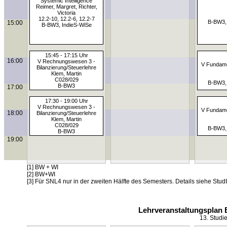
Systemic Intelligence
Reimer, Margret, Richter,
Victoria
12.2-10, 12.2-6, 12.2-7
B-BW3,
15:00
B-BW3, IndieS-WiSe
15:45 - 17:15 Uhr
16:00
V Rechnungswesen 3 -
V Fundame
Bilanzierung/Steuerlehre
Klem, Martin
C028/029
B-BW3,
B-BW3
17:00
17:30 - 19:00 Uhr
V Rechnungswesen 3 -
V Fundame
18:00
Bilanzierung/Steuerlehre
Klem, Martin
C028/029
B-BW3,
B-BW3
19:00
[1] BW + WI
[2] BW+WI
[3] Für SNL4 nur in der zweiten Hälfte des Semesters. Details siehe StudI
Lehrveranstaltungsplan 
13. Studi