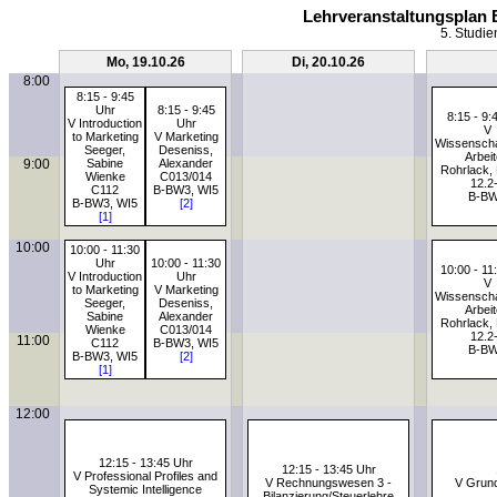
Lehrveranstaltungsplan 
5. Studie
Mo, 19.10.26
Di, 20.10.26
8:00
8:15 - 9:45
Uhr
8:15 - 9:45
8:15 - 9:
V Introduction
Uhr
V
to Marketing
V Marketing
Wissenscha
Seeger,
Deseniss,
Arbei
9:00
Sabine
Alexander
Rohrlack, 
Wienke
C013/014
12.2
C112
B-BW3, WI5
B-B
B-BW3, WI5
[2]
[1]
10:00
10:00 - 11:30
Uhr
10:00 - 11:30
10:00 - 11
V Introduction
Uhr
V
to Marketing
V Marketing
Wissenscha
Seeger,
Deseniss,
Arbei
Sabine
Alexander
Rohrlack, 
Wienke
C013/014
12.2
11:00
C112
B-BW3, WI5
B-B
B-BW3, WI5
[2]
[1]
12:00
12:15 - 13:45 Uhr
12:15 - 13:45 Uhr
V Professional Profiles and
V Rechnungswesen 3 -
V Grund
Systemic Intelligence
Bilanzierung/Steuerlehre