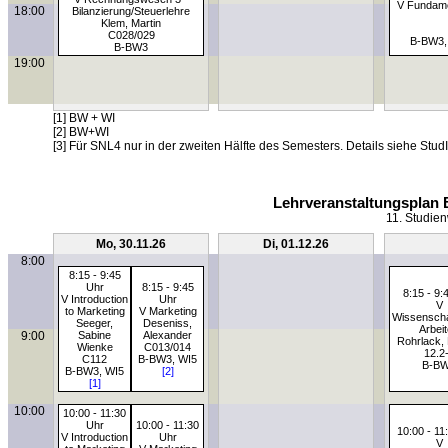
V Fundame
18:00
Bilanzierung/Steuerlehre
Klem, Martin
C028/029
B-BW3,
B-BW3
19:00
[1] BW + WI
[2] BW+WI
[3] Für SNL4 nur in der zweiten Hälfte des Semesters. Details siehe StudI
Lehrveranstaltungsplan 
11. Studien
Mo, 30.11.26
Di, 01.12.26
8:00
8:15 - 9:45
Uhr
8:15 - 9:45
8:15 - 9:
V Introduction
Uhr
V
to Marketing
V Marketing
Wissenscha
Seeger,
Deseniss,
Arbei
9:00
Sabine
Alexander
Rohrlack, 
Wienke
C013/014
12.2
C112
B-BW3, WI5
B-B
B-BW3, WI5
[2]
[1]
10:00
10:00 - 11:30
Uhr
10:00 - 11:30
10:00 - 11
V Introduction
Uhr
V