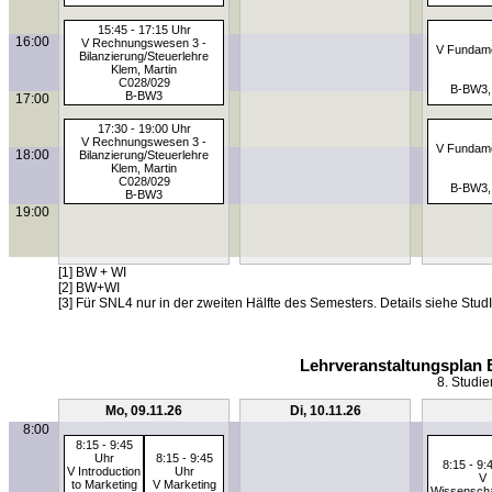
15:45 - 17:15 Uhr
16:00
V Rechnungswesen 3 -
V Fundame
Bilanzierung/Steuerlehre
Klem, Martin
C028/029
B-BW3,
B-BW3
17:00
17:30 - 19:00 Uhr
V Rechnungswesen 3 -
V Fundame
18:00
Bilanzierung/Steuerlehre
Klem, Martin
C028/029
B-BW3,
B-BW3
19:00
[1] BW + WI
[2] BW+WI
[3] Für SNL4 nur in der zweiten Hälfte des Semesters. Details siehe StudI
Lehrveranstaltungsplan 
8. Studie
Mo, 09.11.26
Di, 10.11.26
8:00
8:15 - 9:45
Uhr
8:15 - 9:45
8:15 - 9:
V Introduction
Uhr
V
to Marketing
V Marketing
Wissenscha