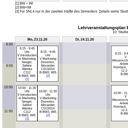
[1] BW + WI
[2] BW+WI
[3] Für SNL4 nur in der zweiten Hälfte des Semesters. Details siehe StudI
Lehrveranstaltungsplan 
10. Studi
Mo, 23.11.26
Di, 24.11.26
8:00
8:15 - 9:45
Uhr
8:15 - 9:45
8:15 - 9:
V Introduction
Uhr
V
to Marketing
V Marketing
Wissenscha
Seeger,
Deseniss,
Arbei
9:00
Sabine
Alexander
Rohrlack, 
Wienke
C013/014
12.2
C112
B-BW3, WI5
B-B
B-BW3, WI5
[2]
[1]
10:00
10:00 - 11:30
Uhr
10:00 - 11:30
10:00 - 11
V Introduction
Uhr
V
to Marketing
V Marketing
Wissenscha
Seeger,
Deseniss,
Arbei
Sabine
Alexander
Rohrlack, 
Wienke
C013/014
12.2
11:00
C112
B-BW3, WI5
B-B
B-BW3, WI5
[2]
[1]