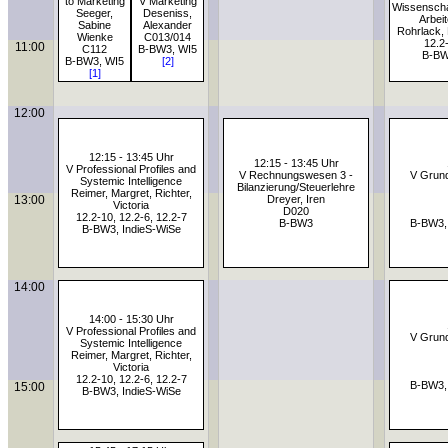
to Marketing
V Marketing
Wissenscha
Seeger,
Deseniss,
Arbei
Sabine
Alexander
Rohrlack, 
Wienke
C013/014
12.2
11:00
C112
B-BW3, WI5
B-B
B-BW3, WI5
[2]
[1]
12:00
12:15 - 13:45 Uhr
12:15 - 13:45 Uhr
V Professional Profiles and
V Rechnungswesen 3 -
V Grund
Systemic Intelligence
Bilanzierung/Steuerlehre
Reimer, Margret, Richter,
13:00
Dreyer, Iren
Victoria
D020
12.2-10, 12.2-6, 12.2-7
B-BW3
B-BW3,
B-BW3, IndieS-WiSe
14:00
14:00 - 15:30 Uhr
V Professional Profiles and
V Grund
Systemic Intelligence
Reimer, Margret, Richter,
Victoria
12.2-10, 12.2-6, 12.2-7
B-BW3,
15:00
B-BW3, IndieS-WiSe