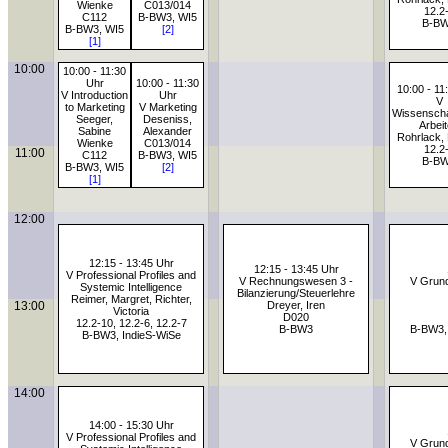
Wienke
C013/014
12.2
C112
B-BW3, WI5
B-B
B-BW3, WI5
[2]
[1]
10:00
10:00 - 11:30
Uhr
10:00 - 11:30
10:00 - 11
V Introduction
Uhr
V
to Marketing
V Marketing
Wissenscha
Seeger,
Deseniss,
Arbei
Sabine
Alexander
Rohrlack, 
Wienke
C013/014
12.2
11:00
C112
B-BW3, WI5
B-B
B-BW3, WI5
[2]
[1]
12:00
12:15 - 13:45 Uhr
12:15 - 13:45 Uhr
V Professional Profiles and
V Rechnungswesen 3 -
V Grund
Systemic Intelligence
Bilanzierung/Steuerlehre
Reimer, Margret, Richter,
13:00
Dreyer, Iren
Victoria
D020
12.2-10, 12.2-6, 12.2-7
B-BW3
B-BW3,
B-BW3, IndieS-WiSe
14:00
14:00 - 15:30 Uhr
V Professional Profiles and
V Grund