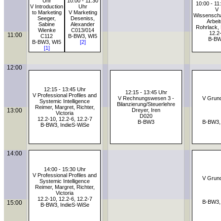
Uhr
10:00 - 11:30
10:00 - 11
V Introduction
Uhr
V
to Marketing
V Marketing
Wissenscha
Seeger,
Deseniss,
Arbei
Sabine
Alexander
Rohrlack, 
Wienke
C013/014
12.2
11:00
C112
B-BW3, WI5
B-B
B-BW3, WI5
[2]
[1]
12:00
12:15 - 13:45 Uhr
12:15 - 13:45 Uhr
V Professional Profiles and
V Rechnungswesen 3 -
V Grund
Systemic Intelligence
Bilanzierung/Steuerlehre
Reimer, Margret, Richter,
13:00
Dreyer, Iren
Victoria
D020
12.2-10, 12.2-6, 12.2-7
B-BW3
B-BW3,
B-BW3, IndieS-WiSe
14:00
14:00 - 15:30 Uhr
V Professional Profiles and
V Grund
Systemic Intelligence
Reimer, Margret, Richter,
Victoria
12.2-10, 12.2-6, 12.2-7
B-BW3,
15:00
B-BW3, IndieS-WiSe