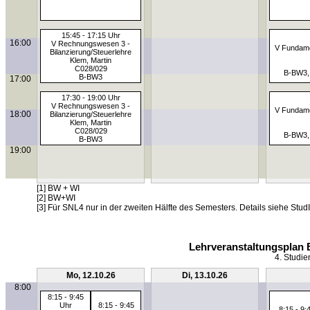
15:45 - 17:15 Uhr
16:00
V Rechnungswesen 3 -
V Fundame
Bilanzierung/Steuerlehre
Klem, Martin
C028/029
B-BW3,
B-BW3
17:00
17:30 - 19:00 Uhr
V Rechnungswesen 3 -
V Fundame
18:00
Bilanzierung/Steuerlehre
Klem, Martin
C028/029
B-BW3,
B-BW3
19:00
[1] BW + WI
[2] BW+WI
[3] Für SNL4 nur in der zweiten Hälfte des Semesters. Details siehe StudI
Lehrveranstaltungsplan 
4. Studie
Mo, 12.10.26
Di, 13.10.26
8:00
8:15 - 9:45
Uhr
8:15 - 9:45
8:15 - 9: