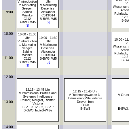
V Introduction
Uhr
V
to Marketing
V Marketing
Wissenscha
Seeger,
Deseniss,
Arbei
9:00
Sabine
Alexander
Rohrlack, 
Wienke
C013/014
12.2
C112
B-BW3, WI5
B-B
B-BW3, WI5
[2]
[1]
10:00
10:00 - 11:30
Uhr
10:00 - 11:30
10:00 - 11
V Introduction
Uhr
V
to Marketing
V Marketing
Wissenscha
Seeger,
Deseniss,
Arbei
Sabine
Alexander
Rohrlack, 
Wienke
C013/014
12.2
11:00
C112
B-BW3, WI5
B-B
B-BW3, WI5
[2]
[1]
12:00
12:15 - 13:45 Uhr
12:15 - 13:45 Uhr
V Professional Profiles and
V Rechnungswesen 3 -
V Grund
Systemic Intelligence
Bilanzierung/Steuerlehre
Reimer, Margret, Richter,
13:00
Dreyer, Iren
Victoria
D020
12.2-10, 12.2-6, 12.2-7
B-BW3
B-BW3,
B-BW3, IndieS-WiSe
14:00