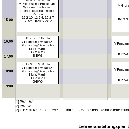
14:00 - 15:30 Uhr
V Professional Profiles and
V Grund
Systemic Intelligence
Reimer, Margret, Richter,
Victoria
12.2-10, 12.2-6, 12.2-7
B-BW3,
15:00
B-BW3, IndieS-WiSe
15:45 - 17:15 Uhr
16:00
V Rechnungswesen 3 -
V Fundame
Bilanzierung/Steuerlehre
Klem, Martin
C028/029
B-BW3,
B-BW3
17:00
17:30 - 19:00 Uhr
V Rechnungswesen 3 -
V Fundame
18:00
Bilanzierung/Steuerlehre
Klem, Martin
C028/029
B-BW3,
B-BW3
19:00
[1] BW + WI
[2] BW+WI
[3] Für SNL4 nur in der zweiten Hälfte des Semesters. Details siehe StudI
Lehrveranstaltungsplan 