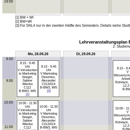
19:00
[1] BW + WI
[2] BW+WI
[3] Für SNL4 nur in der zweiten Hälfte des Semesters. Details siehe StudI
Lehrveranstaltungsplan 
2. Studien
Mo, 28.09.26
Di, 29.09.26
8:00
8:15 - 9:45
Uhr
8:15 - 9:45
8:15 - 9:
V Introduction
Uhr
V
to Marketing
V Marketing
Wissenscha
Seeger,
Deseniss,
Arbei
9:00
Sabine
Alexander
Rohrlack, 
Wienke
C013/014
12.2
C112
B-BW3, WI5
B-B
B-BW3, WI5
[2]
[1]
10:00
10:00 - 11:30
Uhr
10:00 - 11:30
10:00 - 11
V Introduction
Uhr
V
to Marketing
V Marketing
Wissenscha
Seeger,
Deseniss,
Arbei
Sabine
Alexander
Rohrlack, 
Wienke
C013/014
12.2
11:00
C112
B-BW3, WI5
B-B