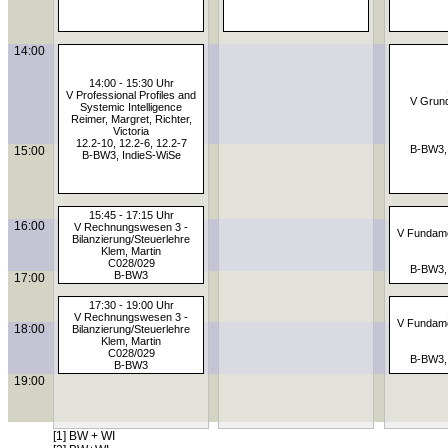
14:00
14:00 - 15:30 Uhr
V Professional Profiles and
V Grund
Systemic Intelligence
Reimer, Margret, Richter,
Victoria
12.2-10, 12.2-6, 12.2-7
B-BW3,
15:00
B-BW3, IndieS-WiSe
15:45 - 17:15 Uhr
16:00
V Rechnungswesen 3 -
V Fundame
Bilanzierung/Steuerlehre
Klem, Martin
C028/029
B-BW3,
B-BW3
17:00
17:30 - 19:00 Uhr
V Rechnungswesen 3 -
V Fundame
18:00
Bilanzierung/Steuerlehre
Klem, Martin
C028/029
B-BW3,
B-BW3
19:00
[1] BW + WI