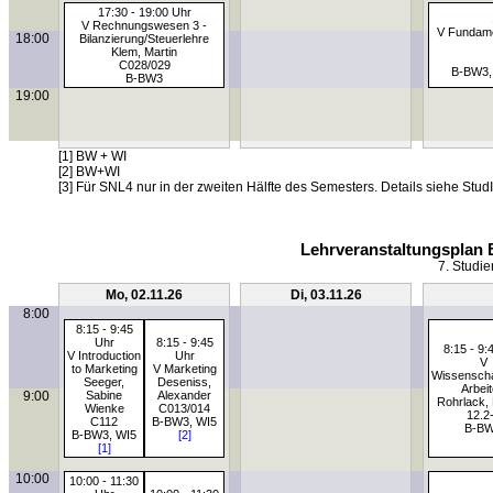
17:30 - 19:00 Uhr
V Rechnungswesen 3 -
V Fundame
18:00
Bilanzierung/Steuerlehre
Klem, Martin
C028/029
B-BW3,
B-BW3
19:00
[1] BW + WI
[2] BW+WI
[3] Für SNL4 nur in der zweiten Hälfte des Semesters. Details siehe StudI
Lehrveranstaltungsplan 
7. Studie
Mo, 02.11.26
Di, 03.11.26
8:00
8:15 - 9:45
Uhr
8:15 - 9:45
8:15 - 9:
V Introduction
Uhr
V
to Marketing
V Marketing
Wissenscha
Seeger,
Deseniss,
Arbei
9:00
Sabine
Alexander
Rohrlack, 
Wienke
C013/014
12.2
C112
B-BW3, WI5
B-B
B-BW3, WI5
[2]
[1]
10:00
10:00 - 11:30