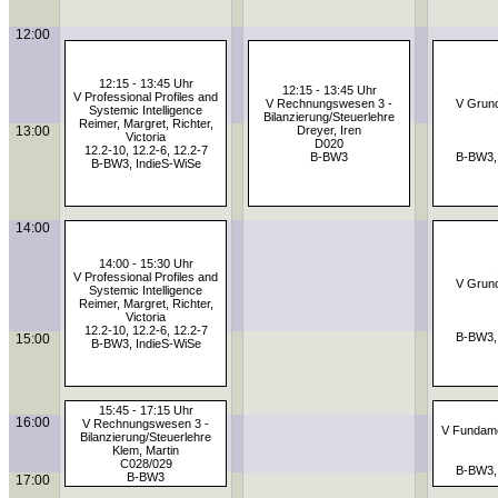
12:00
12:15 - 13:45 Uhr
12:15 - 13:45 Uhr
V Professional Profiles and
V Rechnungswesen 3 -
V Grund
Systemic Intelligence
Bilanzierung/Steuerlehre
Reimer, Margret, Richter,
13:00
Dreyer, Iren
Victoria
D020
12.2-10, 12.2-6, 12.2-7
B-BW3
B-BW3,
B-BW3, IndieS-WiSe
14:00
14:00 - 15:30 Uhr
V Professional Profiles and
V Grund
Systemic Intelligence
Reimer, Margret, Richter,
Victoria
12.2-10, 12.2-6, 12.2-7
B-BW3,
15:00
B-BW3, IndieS-WiSe
15:45 - 17:15 Uhr
16:00
V Rechnungswesen 3 -
V Fundame
Bilanzierung/Steuerlehre
Klem, Martin
C028/029
B-BW3,
B-BW3
17:00