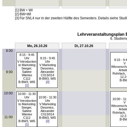
[1] BW + WI
[2] BW+WI
[3] Für SNL4 nur in der zweiten Hälfte des Semesters. Details siehe StudI
Lehrveranstaltungsplan 
6. Studien
Mo, 26.10.26
Di, 27.10.26
8:00
8:15 - 9:45
Uhr
8:15 - 9:45
8:15 - 9:
V Introduction
Uhr
V
to Marketing
V Marketing
Wissenscha
Seeger,
Deseniss,
Arbei
9:00
Sabine
Alexander
Rohrlack, 
Wienke
C013/014
12.2
C112
B-BW3, WI5
B-B
B-BW3, WI5
[2]
[1]
10:00
10:00 - 11:30
Uhr
10:00 - 11:30
10:00 - 11
V Introduction
Uhr
V
to Marketing
V Marketing
Wissenscha
Seeger,
Deseniss,
Arbei
Sabine
Alexander
Rohrlack, 
Wienke
C013/014
12.2
11:00
C112
B-BW3, WI5
B-B
B-BW3, WI5
[2]
[1]