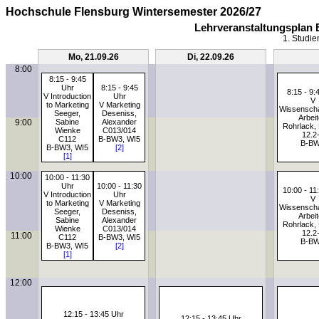
Hochschule Flensburg Wintersemester 2026/27
Lehrveranstaltungsplan 
1. Studie
Mo, 21.09.26
Di, 22.09.26
8:00
8:15 - 9:45
Uhr
8:15 - 9:45
8:15 - 9:
V Introduction
Uhr
V
to Marketing
V Marketing
Wissenscha
Seeger,
Deseniss,
Arbei
9:00
Sabine
Alexander
Rohrlack, 
Wienke
C013/014
12.2
C112
B-BW3, WI5
B-B
B-BW3, WI5
[2]
[1]
10:00
10:00 - 11:30
Uhr
10:00 - 11:30
10:00 - 11
V Introduction
Uhr
V
to Marketing
V Marketing
Wissenscha
Seeger,
Deseniss,
Arbei
Sabine
Alexander
Rohrlack, 
Wienke
C013/014
12.2
11:00
C112
B-BW3, WI5
B-B
B-BW3, WI5
[2]
[1]
12:00
12:15 - 13:45 Uhr
12:15 - 13:45 Uhr