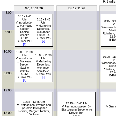
9. Studie
Mo, 16.11.26
Di, 17.11.26
8:00
8:15 - 9:45
Uhr
8:15 - 9:45
8:15 - 9:
V Introduction
Uhr
V
to Marketing
V Marketing
Wissenscha
Seeger,
Deseniss,
Arbei
9:00
Sabine
Alexander
Rohrlack, 
Wienke
C013/014
12.2
C112
B-BW3, WI5
B-B
B-BW3, WI5
[2]
[1]
10:00
10:00 - 11:30
Uhr
10:00 - 11:30
10:00 - 11
V Introduction
Uhr
V
to Marketing
V Marketing
Wissenscha
Seeger,
Deseniss,
Arbei
Sabine
Alexander
Rohrlack, 
Wienke
C013/014
12.2
11:00
C112
B-BW3, WI5
B-B
B-BW3, WI5
[2]
[1]
12:00
12:15 - 13:45 Uhr
12:15 - 13:45 Uhr
V Professional Profiles and
V Rechnungswesen 3 -
V Grund
Systemic Intelligence
Bilanzierung/Steuerlehre
Reimer, Margret, Richter,
13:00
Dreyer, Iren
Victoria
D020