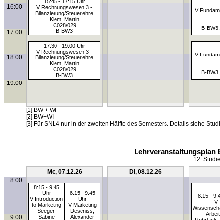
15:45 - 17:15 Uhr
16:00
V Rechnungswesen 3 -
V Fundame
Bilanzierung/Steuerlehre
Klem, Martin
C028/029
B-BW3,
B-BW3
17:00
17:30 - 19:00 Uhr
V Rechnungswesen 3 -
V Fundame
18:00
Bilanzierung/Steuerlehre
Klem, Martin
C028/029
B-BW3,
B-BW3
19:00
[1] BW + WI
[2] BW+WI
[3] Für SNL4 nur in der zweiten Hälfte des Semesters. Details siehe StudI
Lehrveranstaltungsplan 
12. Studi
Mo, 07.12.26
Di, 08.12.26
8:00
8:15 - 9:45
Uhr
8:15 - 9:45
8:15 - 9:
V Introduction
Uhr
V
to Marketing
V Marketing
Wissenscha
Seeger,
Deseniss,
Arbei
9:00
Sabine
Alexander
Rohrlack, 