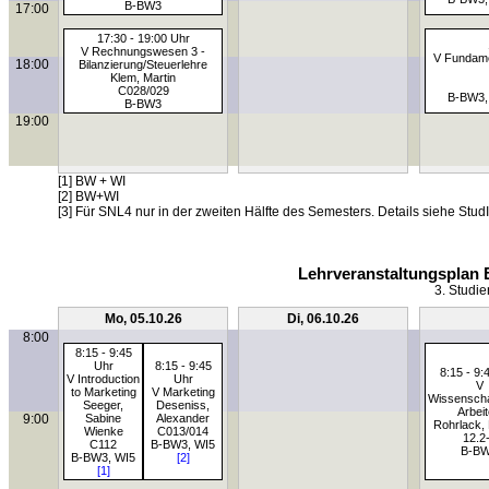
B-BW3
17:00
17:30 - 19:00 Uhr
V Rechnungswesen 3 -
V Fundame
18:00
Bilanzierung/Steuerlehre
Klem, Martin
C028/029
B-BW3,
B-BW3
19:00
[1] BW + WI
[2] BW+WI
[3] Für SNL4 nur in der zweiten Hälfte des Semesters. Details siehe StudI
Lehrveranstaltungsplan 
3. Studie
Mo, 05.10.26
Di, 06.10.26
8:00
8:15 - 9:45
Uhr
8:15 - 9:45
8:15 - 9:
V Introduction
Uhr
V
to Marketing
V Marketing
Wissenscha
Seeger,
Deseniss,
Arbei
9:00
Sabine
Alexander
Rohrlack, 
Wienke
C013/014
12.2
C112
B-BW3, WI5
B-B
B-BW3, WI5
[2]
[1]