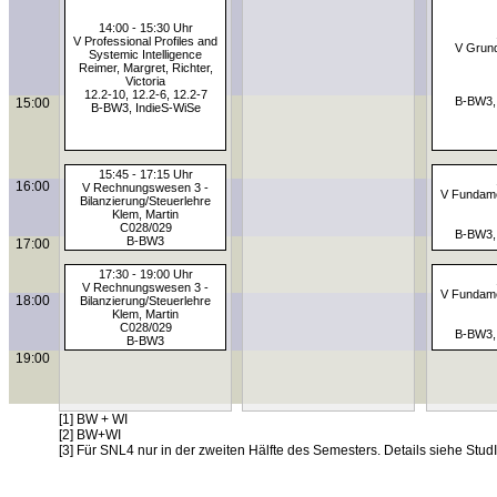
14:00 - 15:30 Uhr
V Professional Profiles and
V Grund
Systemic Intelligence
Reimer, Margret, Richter,
Victoria
12.2-10, 12.2-6, 12.2-7
B-BW3,
15:00
B-BW3, IndieS-WiSe
15:45 - 17:15 Uhr
16:00
V Rechnungswesen 3 -
V Fundame
Bilanzierung/Steuerlehre
Klem, Martin
C028/029
B-BW3,
B-BW3
17:00
17:30 - 19:00 Uhr
V Rechnungswesen 3 -
V Fundame
18:00
Bilanzierung/Steuerlehre
Klem, Martin
C028/029
B-BW3,
B-BW3
19:00
[1] BW + WI
[2] BW+WI
[3] Für SNL4 nur in der zweiten Hälfte des Semesters. Details siehe StudI