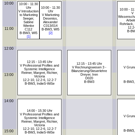
10:00
10:00 - 11:30
Uhr
10:00 - 11:30
10:00 - 11
V Introduction
Uhr
V
to Marketing
V Marketing
Wissenscha
Seeger,
Deseniss,
Arbei
Sabine
Alexander
Rohrlack, 
Wienke
C013/014
12.2
11:00
C112
B-BW3, WI5
B-B
B-BW3, WI5
[2]
[1]
12:00
12:15 - 13:45 Uhr
12:15 - 13:45 Uhr
V Professional Profiles and
V Rechnungswesen 3 -
V Grund
Systemic Intelligence
Bilanzierung/Steuerlehre
Reimer, Margret, Richter,
13:00
Dreyer, Iren
Victoria
D020
12.2-10, 12.2-6, 12.2-7
B-BW3
B-BW3,
B-BW3, IndieS-WiSe
14:00
14:00 - 15:30 Uhr
V Professional Profiles and
V Grund
Systemic Intelligence
Reimer, Margret, Richter,
Victoria
12.2-10, 12.2-6, 12.2-7
B-BW3,
15:00
B-BW3, IndieS-WiSe