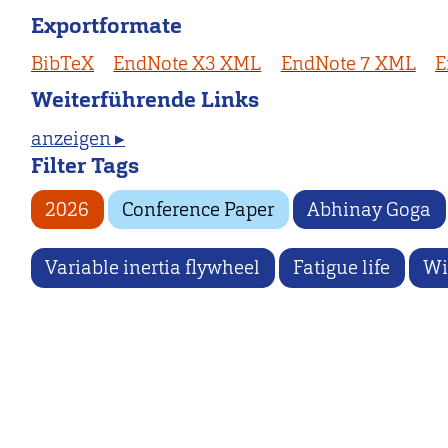
Exportformate
BibTeX
EndNote X3 XML
EndNote 7 XML
E
Weiterführende Links
anzeigen ▸
Filter Tags
2026
Conference Paper
Abhinay Goga
Variable inertia flywheel
Fatigue life
Wi