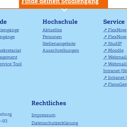
Finde deinen Studiengang
nde
Hochschule
Service
diengänge
Aktuelles
FlexNow 
engänge
Personen
FlexNow 
Stellenangebote
StudIP
ekretariat
Ausschreibungen
Moodle
agement
Webmail 
rvice Tool
Webmail 
Intranet (S
Intranet 
FlensGe
Rechtliches
nsburg
Impressum
1–93
Datenschutzerklärung