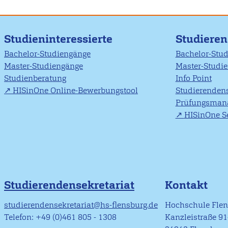
Studieninteressierte
Studiere
Bachelor-Studiengänge
Bachelor-Stu
Master-Studiengänge
Master-Studi
Studienberatung
Info Point
HISinOne Online-Bewerbungstool
Studierendens
Prüfungsman
HISinOne Se
Studierendensekretariat
Kontakt
studierendensekretariat@hs-flensburg.de
Hochschule Fle
Telefon: +49 (0)461 805 - 1308
Kanzleistraße 9