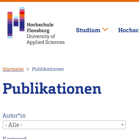
Studium
Hochsc
Direkt
Startseite
Publikationen
zum
Inhalt
Publikationen
Autor*in
- Alle -