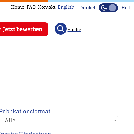
Home
FAQ
Kontakt
English
Dunkel
Hell
This
Jetzt bewerben
Suche
page
is
not
available
in
English.
Head
to
our
English
Publikationsformat
main
- Alle -
page
instead.