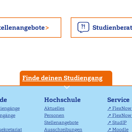
tellenangebote
Studienbera
Finde deinen Studiengang
nde
Hochschule
Service
diengänge
Aktuelles
FlexNow 
engänge
Personen
FlexNow 
Stellenangebote
StudIP
ekretariat
Ausschreibungen
Moodle