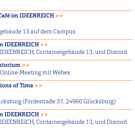
Café im IDEENREICH
>>
gebäude 13 auf dem Campus
im IDEENREICH
>>
IDEENREICH, Containergebäude 13, und Discord
utorium
>>
Online-Meeting mit Webex
ions of Time
>>
ksburg (Fördestraße 37, 24960 Glücksburg)
im IDEENREICH
>>
IDEENREICH, Containergebäude 13, und Discord