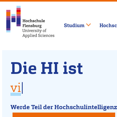
Studium
Hochsc
Willkommen
Direkt
Die HI ist
zum
an
Inhalt
vielfältig
der
für
|
für Dich da
Hochschule
kreativ
Werde Teil der Hochschulintelligenz