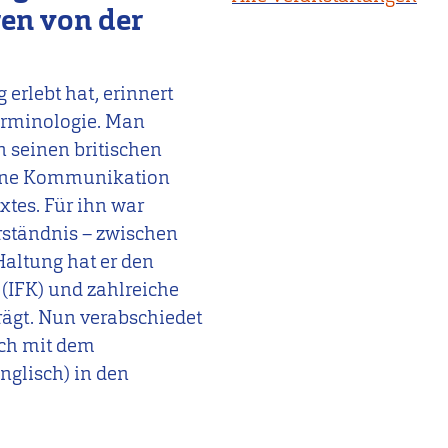
ren von der
 erlebt hat, erinnert
erminologie. Man
n seinen britischen
gene Kommunikation
xtes. Für ihn war
rständnis – zwischen
altung hat er den
IFK) und zahlreiche
rägt. Nun verabschiedet
sch mit dem
glisch) in den