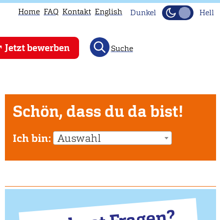
Home
FAQ
Kontakt
English
Dunkel
Hell
Jetzt bewerben
Suche
Schön, dass du da bist!
Ich bin:
Auswahl