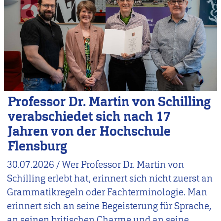
Professor Dr. Martin von Schilling
verabschiedet sich nach 17
Jahren von der Hochschule
Flensburg
30.07.2026
/
Wer Professor Dr. Martin von
Schilling erlebt hat, erinnert sich nicht zuerst an
Grammatikregeln oder Fachterminologie. Man
erinnert sich an seine Begeisterung für Sprache,
an seinen britischen Charme und an seine