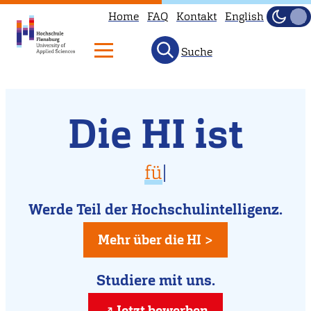
Home
FAQ
Kontakt
English
Dunke
Hell
Suche
Willkommen
Direkt
Die HI ist
zum
an
Inhalt
der
vielfältig
für D
|
Hochschule
für Dich da
Flensburg
Werde Teil der Hochschulintelligenz.
kreativ
Mehr über die HI >
Studiere mit uns.
Jetzt bewerben